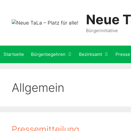
Zum
Inhalt
Neue Ta
springen
Bürgerinitiative
Startseite
Bürgerbegehren
Bezirksamt
Presse
Allgemein
Pressemitteilung