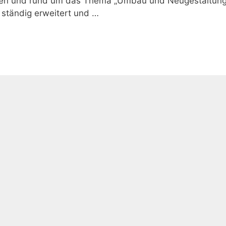
täten und rund um das Thema „Umbau und Neugestaltung
 ständig erweitert und …